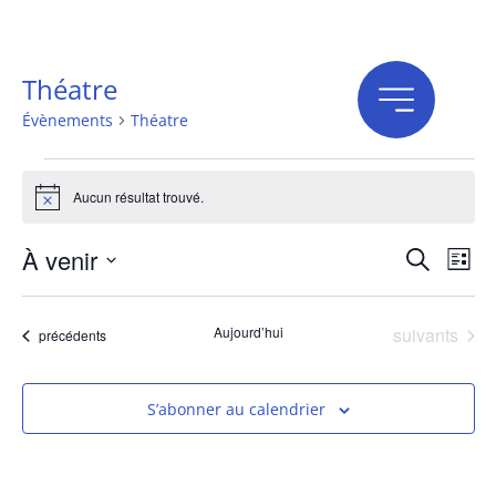
Théatre
Évènements
Théatre
Aucun résultat trouvé.
Notice
À venir
Recherche
N
R
Liste
Sélectionnez
une
date.
d
Évènements
Aujourd’hui
suivants
Évènements
précédents
et
v
S’abonner au calendrier
É