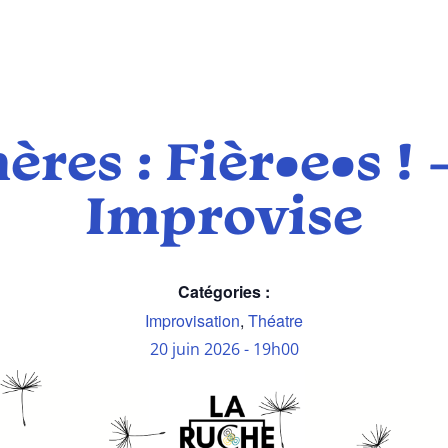
res : Fièr•e•s !
Improvise
Catégories :
Improvisation
,
Théatre
20 juin 2026
-
19h00