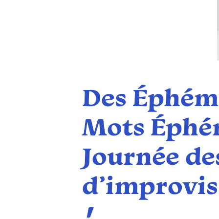
Des Éphémè
Mots Éphém
Journée des
d’improvis
!