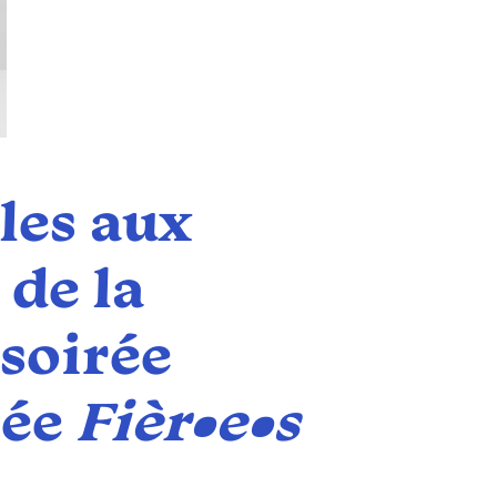
les aux
de la
 soirée
lée
Fièr•e•s