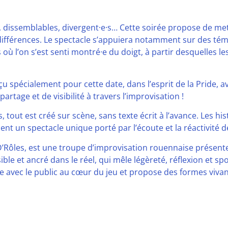
, dissemblables, divergent·e·s… Cette soirée propose de met
s différences. Le spectacle s’appuiera notamment sur des 
ns où l’on s’est senti montré·e du doigt, à partir desquelles l
 spécialement pour cette date, dans l’esprit de la Pride, ave
tage et de visibilité à travers l’improvisation !
ut est créé sur scène, sans texte écrit à l’avance. Les hist
ent un spectacle unique porté par l’écoute et la réactivité 
’Rôles, est une troupe d’improvisation rouennaise présente 
ible et ancré dans le réel, qui mêle légèreté, réflexion et sp
 avec le public au cœur du jeu et propose des formes vivante