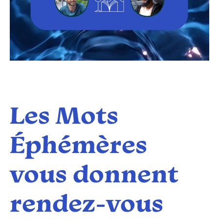
Les Mots
Éphémères
vous donnent
rendez-vous