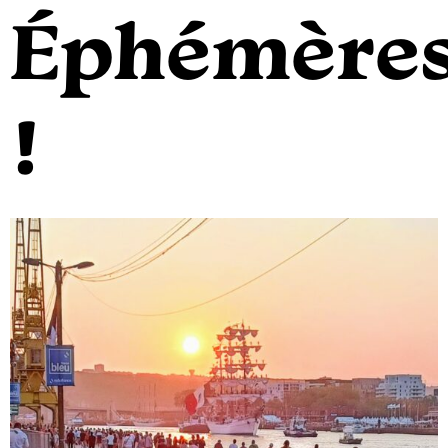
Éphémère
!